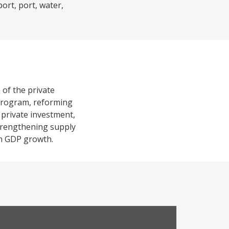
rt, port, water,
 of the private
 program, reforming
 private investment,
strengthening supply
gh GDP growth.