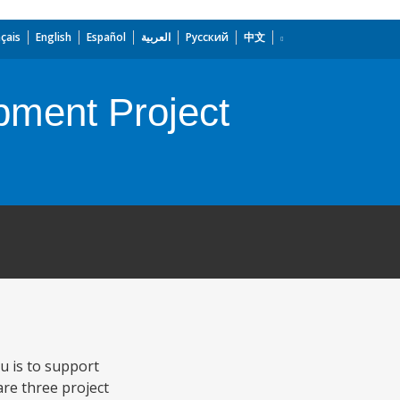
çais
English
Español
العربية
Русский
中文
pment Project
u is to support
are three project