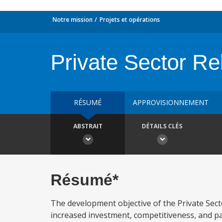
Notre mission
Projets et opérations
Private Sector Re
RÉSUMÉ
APPROVISIONNEMENT
ABSTRAIT
DÉTAILS CLÉS
Résumé*
The development objective of the Private Sect
increased investment, competitiveness, and par