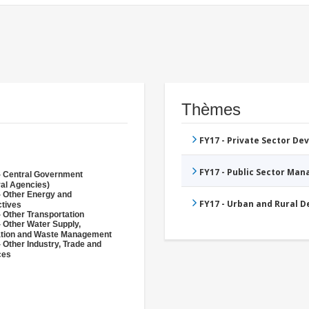
Thèmes
FY17 - Private Sector D
FY17 - Public Sector Ma
- Central Government
ral Agencies)
- Other Energy and
FY17 - Urban and Rural 
ctives
 Other Transportation
- Other Water Supply,
ation and Waste Management
 Other Industry, Trade and
ces