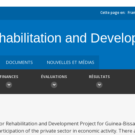
Cette page en:
Fran
habilitation and Develo
DOCUMENTS
NOUVELLES ET MÉDIAS
FINANCES
ÉVALUATIONS
RÉSULTATS
or Rehabilitation and Development Project for Guinea-Bissa
ticipation of the private sector in economic activity. There 