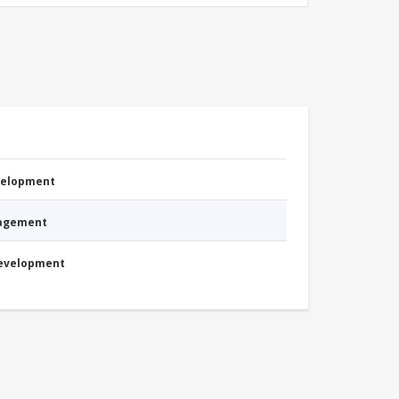
evelopment
nagement
Development