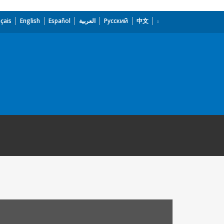
çais
English
Español
العربية
Русский
中文