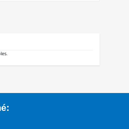
les.
mé: