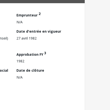
2
Emprunteur
N/A
Date d'entrée en vigueur
nseil)
27 avril 1982
3
Approbation FY
1982
ocial
Date de clôture
N/A