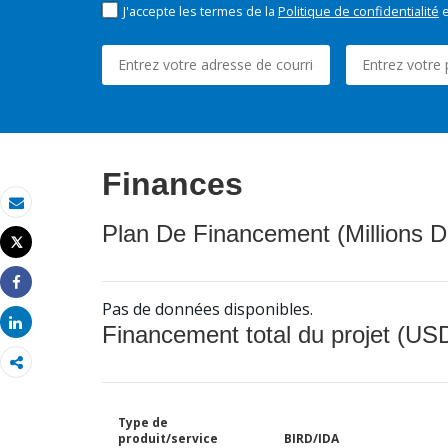
J'accepte les termes de la
Politique de confidentialité
e
Finances
Email
Plan De Financement (Millions D
Tweet
Imprimer
Share
Pas de données disponibles.
Share
Financement total du projet (USD
Type de
produit/service
BIRD/IDA