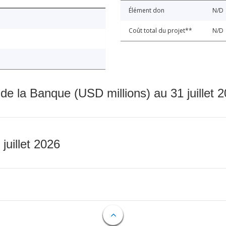
Élément don
N/D
Coût total du projet**
N/D
 de la Banque (USD millions) au 31 juillet 
 juillet 2026