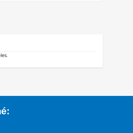
les.
mé: