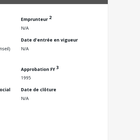
2
Emprunteur
N/A
Date d'entrée en vigueur
nseil)
N/A
3
Approbation FY
1995
ocial
Date de clôture
N/A