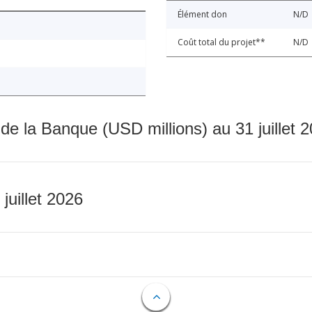
Élément don
N/D
Coût total du projet**
N/D
 de la Banque (USD millions) au 31 juillet 
 juillet 2026