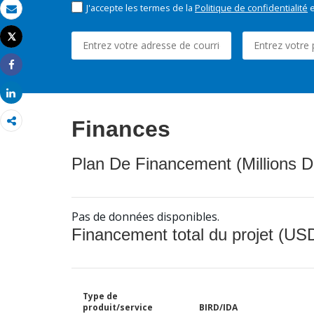
J'accepte les termes de la
Politique de confidentialité
e
Email
Tweet
Imprimer
Share
Share
Finances
Plan De Financement (Millions D
Pas de données disponibles.
Financement total du projet (USD
Type de
produit/service
BIRD/IDA