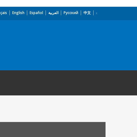
çais
English
Español
العربية
Русский
中文