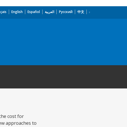
çais
English
Español
العربية
Русский
中文
the cost for
new approaches to