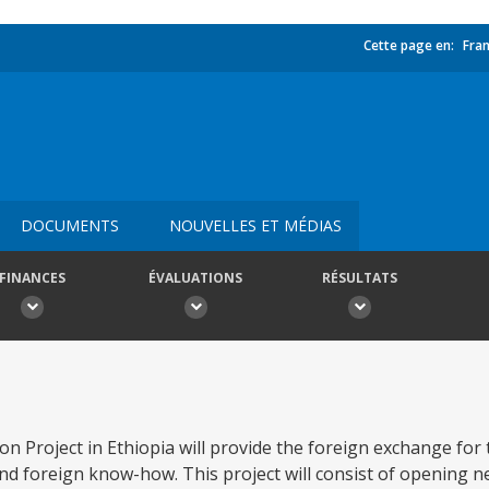
Cette page en:
Fran
DOCUMENTS
NOUVELLES ET MÉDIAS
FINANCES
ÉVALUATIONS
RÉSULTATS
n Project in Ethiopia will provide the foreign exchange for 
and foreign know-how. This project will consist of opening 