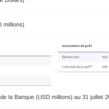
 millions)
Instrument de prêt
Élément don
N/D
Coût total du projet**
N/D
 de la Banque (USD millions) au 31 juillet 