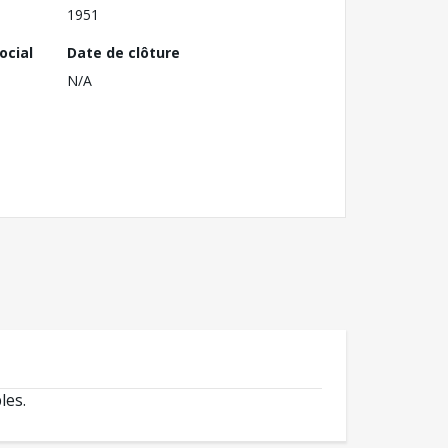
1951
ocial
Date de clôture
N/A
les.