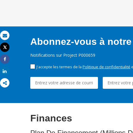
Abonnez-vous à notre 
Email
Tweet
Imprimer
Notifications sur Project P000659
Share
J'accepte les termes de la
Politique de confidentialité
e
Share
Finances
Plan De Financement (Millions D