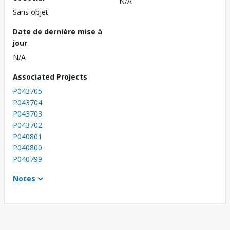
N/A
Sans objet
Date de dernière mise à
jour
N/A
Associated Projects
P043705
P043704
P043703
P043702
P040801
P040800
P040799
Notes