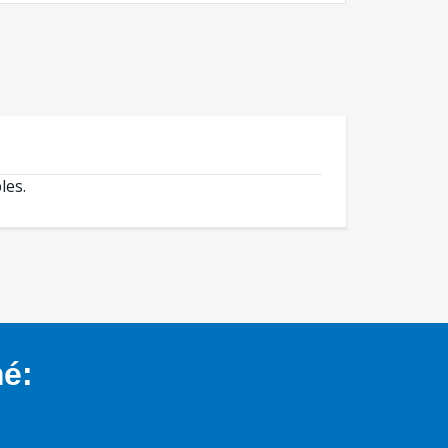
les.
mé: