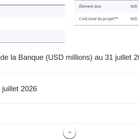
Élément don
N/D
Coût total du projet**
N/D
 de la Banque (USD millions) au 31 juillet 
 juillet 2026