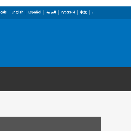
çais
English
Español
العربية
Русский
中文