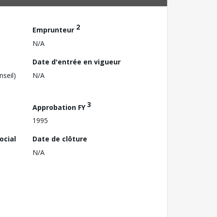
2
Emprunteur
N/A
Date d'entrée en vigueur
nseil)
N/A
3
Approbation FY
1995
ocial
Date de clôture
N/A