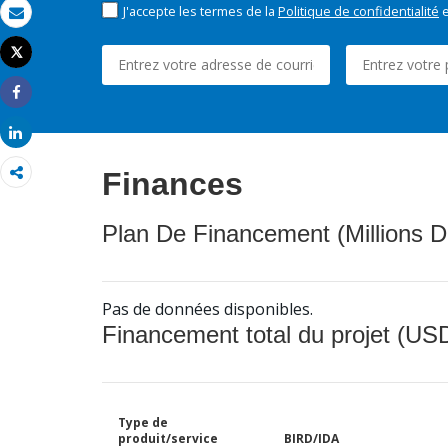
J'accepte les termes de la
Politique de confidentialité
e
Email
Tweet
Imprimer
Share
Share
Finances
Plan De Financement (Millions D
Pas de données disponibles.
Financement total du projet (USD
Type de
produit/service
BIRD/IDA