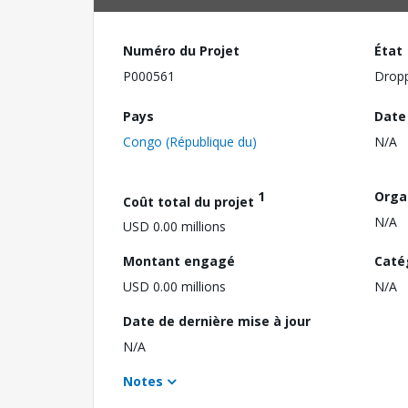
Numéro du Projet
État
P000561
Drop
Pays
Date
Congo (République du)
N/A
1
Orga
Coût total du projet
N/A
USD 0.00 millions
Montant engagé
Caté
USD 0.00 millions
N/A
Date de dernière mise à jour
N/A
Notes