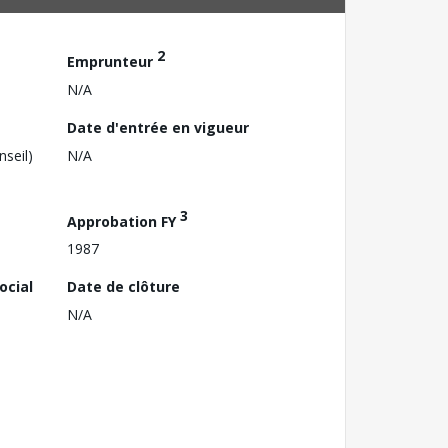
2
Emprunteur
N/A
Date d'entrée en vigueur
nseil)
N/A
3
Approbation FY
1987
ocial
Date de clôture
N/A