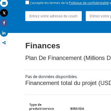
J'accepte les termes de la
Politique de confidentialité
e
Email
Tweet
Imprimer
Share
Share
Finances
Plan De Financement (Millions D
Pas de données disponibles.
Financement total du projet (USD
Type de
produit/service
BIRD/IDA