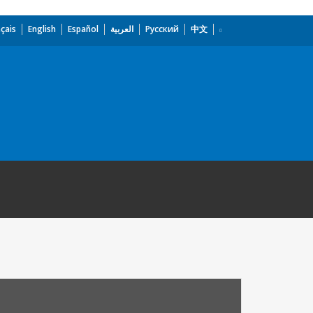
çais
English
Español
العربية
Русский
中文