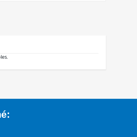
les.
mé: