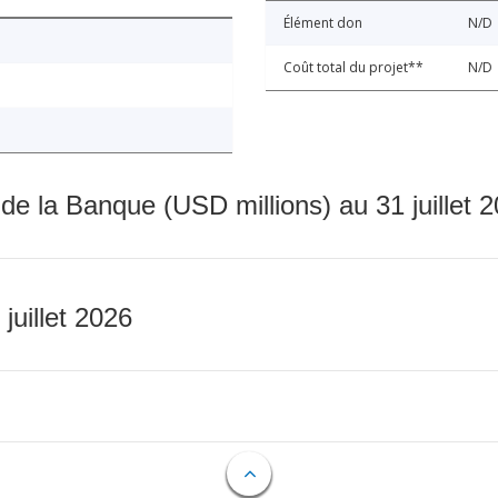
Élément don
N/D
Coût total du projet**
N/D
 de la Banque (USD millions) au 31 juillet 
 juillet 2026