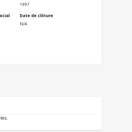
1997
ocial
Date de clôture
N/A
les.