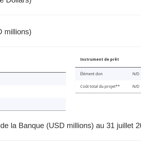
 millions)
Instrument de prêt
Élément don
N/D
Coût total du projet**
N/D
 de la Banque (USD millions) au 31 juillet 