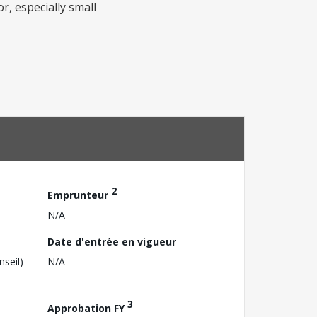
, especially small
2
Emprunteur
N/A
Date d'entrée en vigueur
nseil)
N/A
3
Approbation FY