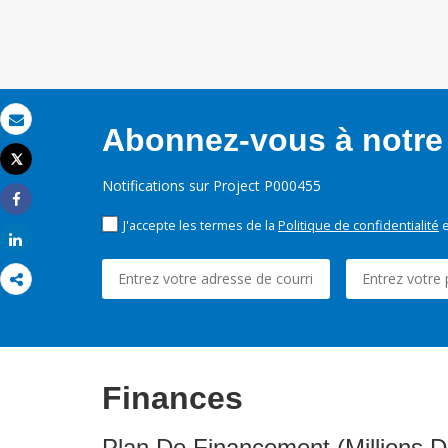
Abonnez-vous à notre 
Email
Tweet
Imprimer
Notifications sur Project P000455
Share
J'accepte les termes de la
Politique de confidentialité
e
Share
Finances
Plan De Financement (Millions D