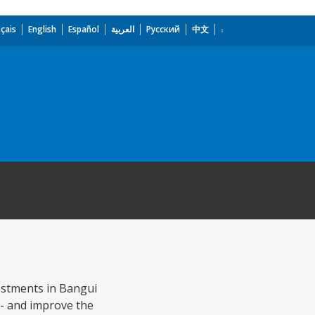
çais
English
Español
العربية
Русский
中文
vestments in Bangui
e - and improve the