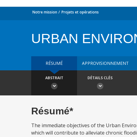
Notre mission
Projets et opérations
URBAN ENVIRO
RÉSUMÉ
APPROVISIONNEMENT
ABSTRAIT
DÉTAILS CLÉS
Résumé*
The immediate objectives of the Urban Environm
which will contribute to alleviate chronic flood