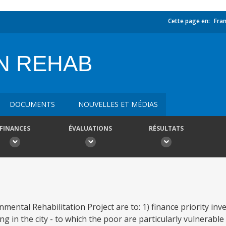
Cette page en:
Fran
N REHAB
DOCUMENTS
NOUVELLES ET MÉDIAS
FINANCES
ÉVALUATIONS
RÉSULTATS
ental Rehabilitation Project are to: 1) finance priority in
ing in the city - to which the poor are particularly vulnerabl