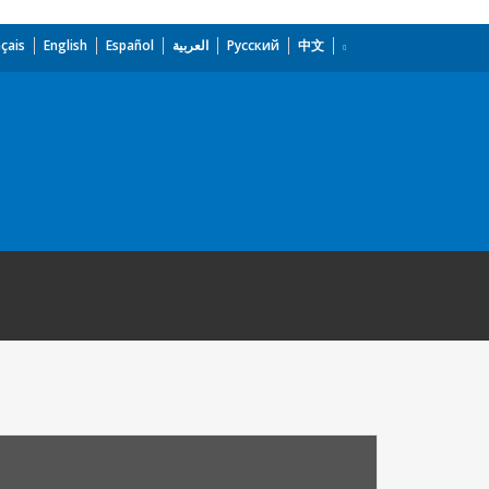
çais
English
Español
العربية
Русский
中文