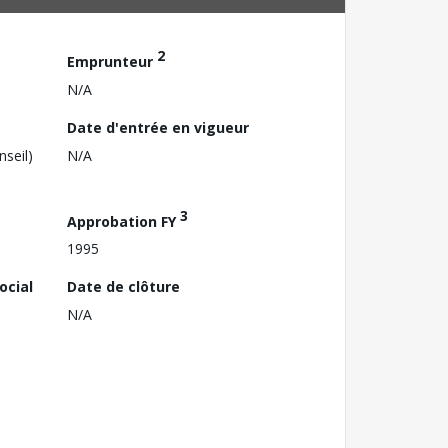
2
Emprunteur
N/A
Date d'entrée en vigueur
nseil)
N/A
3
Approbation FY
1995
ocial
Date de clôture
N/A