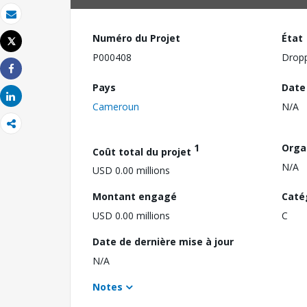
Email
Numéro du Projet
État
Tweet
Imprimer
P000408
Drop
Share
Pays
Date
Share
Cameroun
N/A
1
Orga
Coût total du projet
N/A
USD 0.00 millions
Montant engagé
Caté
USD 0.00 millions
C
Date de dernière mise à jour
N/A
Notes