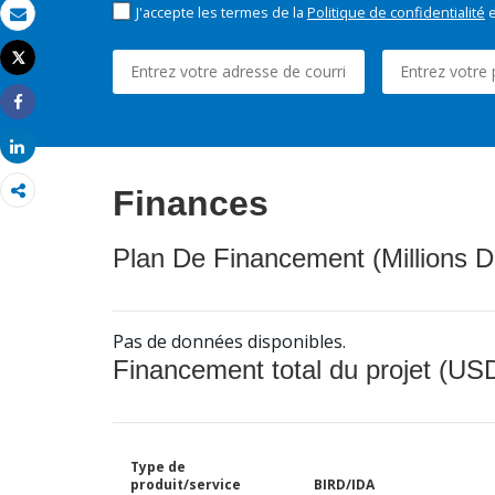
J'accepte les termes de la
Politique de confidentialité
e
Email
Tweet
Imprimer
Share
Share
Finances
Plan De Financement (Millions D
Pas de données disponibles.
Financement total du projet (USD
Type de
produit/service
BIRD/IDA