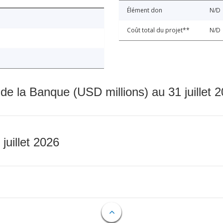
Élément don
N/D
Coût total du projet**
N/D
 de la Banque (USD millions) au 31 juillet 
 juillet 2026