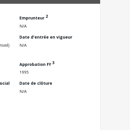
2
Emprunteur
N/A
Date d'entrée en vigueur
nseil)
N/A
3
Approbation FY
1995
ocial
Date de clôture
N/A