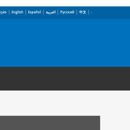
çais
English
Español
العربية
Русский
中文