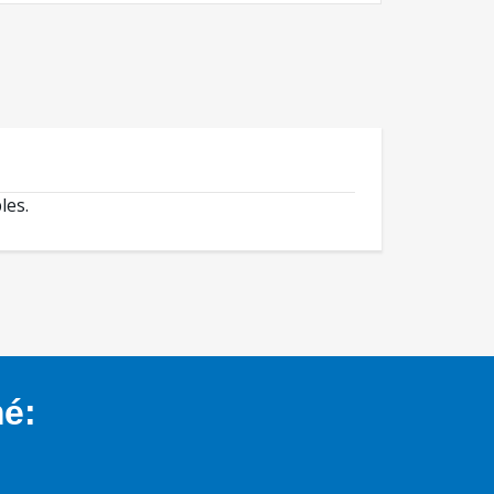
les.
mé: