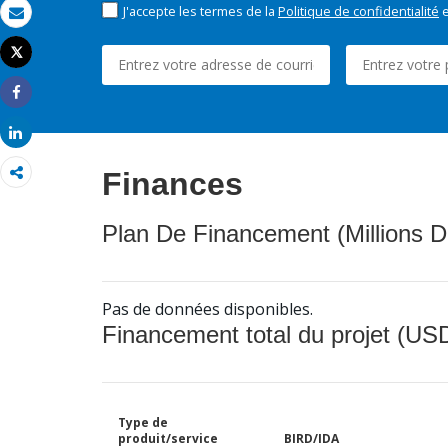
J'accepte les termes de la
Politique de confidentialité
e
Email
Tweet
Imprimer
Share
Share
Finances
Plan De Financement (Millions D
Pas de données disponibles.
Financement total du projet (USD
Type de
produit/service
BIRD/IDA