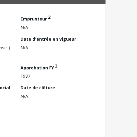
2
Emprunteur
N/A
Date d'entrée en vigueur
nseil)
N/A
3
Approbation FY
1987
ocial
Date de clôture
N/A