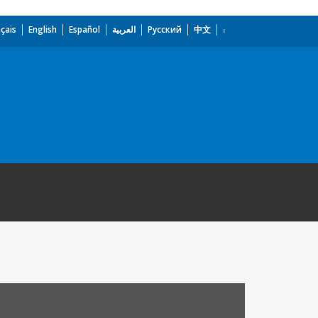
çais
English
Español
العربية
Русский
中文