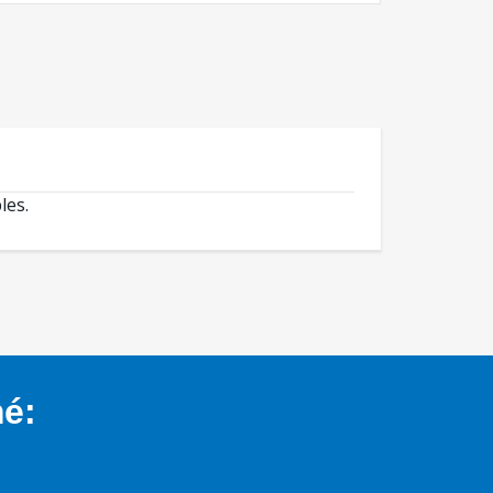
les.
mé: