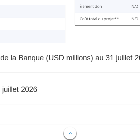
Élément don
N/D
Coût total du projet**
N/D
 de la Banque (USD millions) au 31 juillet 
 juillet 2026