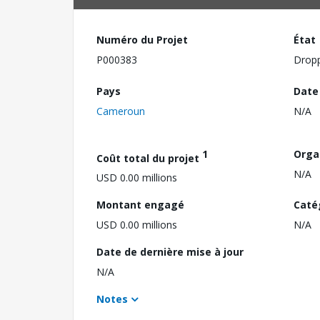
Numéro du Projet
État
P000383
Drop
Pays
Date
Cameroun
N/A
1
Orga
Coût total du projet
N/A
USD 0.00 millions
Montant engagé
Caté
USD 0.00 millions
N/A
Date de dernière mise à jour
N/A
Notes