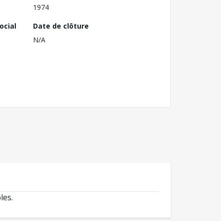
1974
ocial
Date de clôture
N/A
les.