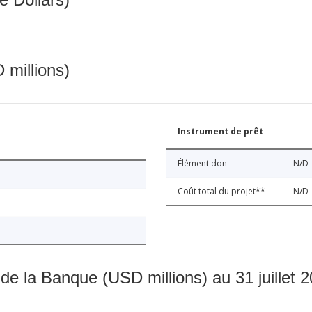
 millions)
Instrument de prêt
Élément don
N/D
Coût total du projet**
N/D
 de la Banque (USD millions) au 31 juillet 