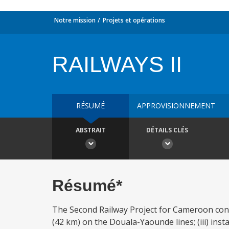
Notre mission
Projets et opérations
RAILWAYS II
RÉSUMÉ
APPROVISIONNEMENT
ABSTRAIT
DÉTAILS CLÉS
Résumé*
The Second Railway Project for Cameroon consis
(42 km) on the Douala-Yaounde lines; (iii) insta