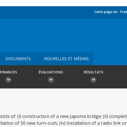
Cette page en:
Fran
DOCUMENTS
NOUVELLES ET MÉDIAS
FINANCES
ÉVALUATIONS
RÉSULTATS
ts of: (i) construction of a new Japoma bridge; (ii) complet
llation of 50 new turn-outs; (iv) installation of a radio link 