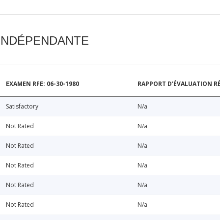
 INDÉPENDANTE
EXAMEN RFE: 06-30-1980
RAPPORT D’ÉVALUATION RÉ
Satisfactory
N/a
Not Rated
N/a
Not Rated
N/a
Not Rated
N/a
Not Rated
N/a
Not Rated
N/a