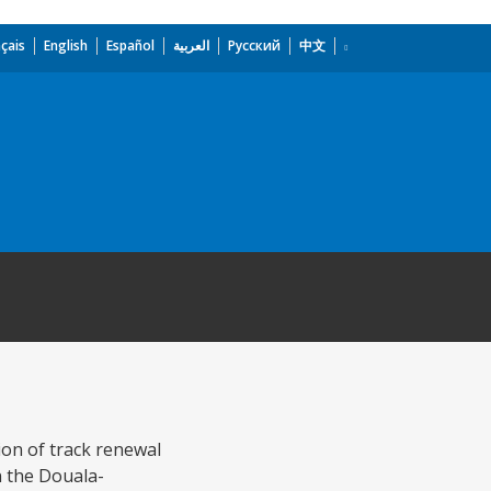
çais
English
Español
العربية
Русский
中文
ion of track renewal
on the Douala-