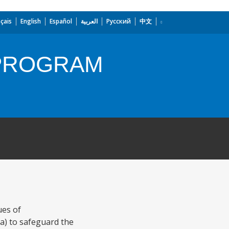
çais
English
Español
العربية
Русский
中文
 PROGRAM
ues of
 a) to safeguard the