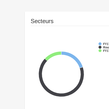
Secteurs
FY1
Rout
FY1