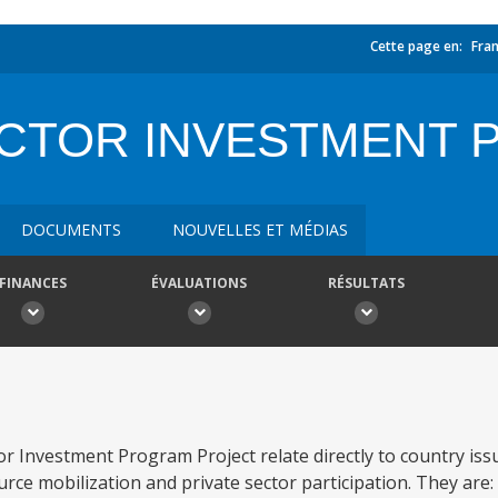
Cette page en:
Fran
CTOR INVESTMENT
DOCUMENTS
NOUVELLES ET MÉDIAS
FINANCES
ÉVALUATIONS
RÉSULTATS
or Investment Program Project relate directly to country iss
urce mobilization and private sector participation. They are: