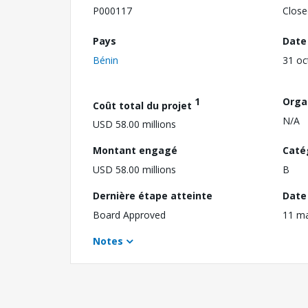
P000117
Close
Pays
Date
Bénin
31 oc
1
Orga
Coût total du projet
N/A
USD 58.00 millions
Montant engagé
Caté
USD 58.00 millions
B
Dernière étape atteinte
Date 
Board Approved
11 m
Notes