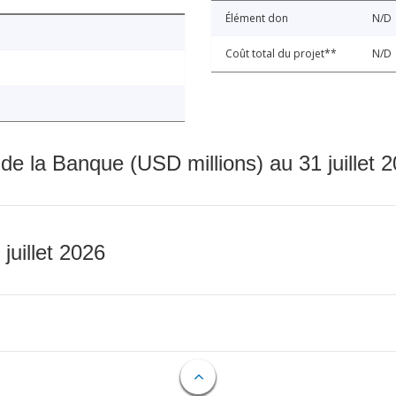
Élément don
N/D
Coût total du projet**
N/D
 de la Banque (USD millions) au 31 juillet 
 juillet 2026