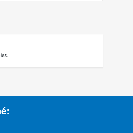
les.
mé: