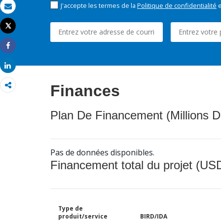
J'accepte les termes de la
Politique de confidentialité
e
Email
Tweet
Imprimer
Share
Share
Finances
Plan De Financement (Millions D
Pas de données disponibles.
Financement total du projet (USD
Type de
produit/service
BIRD/IDA