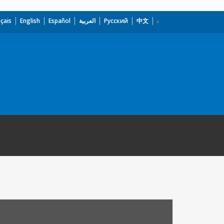
çais
English
Español
العربية
Русский
中文