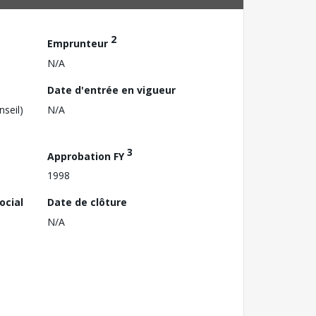
2
Emprunteur
N/A
Date d'entrée en vigueur
nseil)
N/A
3
Approbation FY
1998
ocial
Date de clôture
N/A